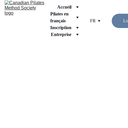
Accueil
Pilates en 
français
FR
Lo
Inscription
Entreprise
CPMS 
Nexus
Le marché 